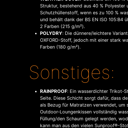
Struktur, bestehend aus 40 % Polyester 
Schutzhüllenstoff, wenn es zu 100 % wass
und behält dank der BS EN ISO 105:B4 übe
2 Farben (215 g/m²).
POLYDRY
: Die dünnere/leichtere Vari
OXFORD-Stoff, jedoch mit einer stark w
Farben (180 g/m²).
Sonstiges:
RAINPROOF
: Ein wasserdichter Trikot-S
Seite. Diese Schicht sorgt dafür, dass de
als Bezug für Matratzen verwendet, um 
Outdoor-Loungenkissen vollständig wasser
Füllung/den Schaum gelegt werden, wodu
kann man aus den vielen Sunproof®-Sto