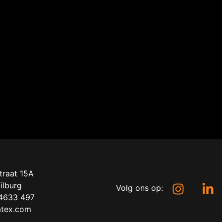
traat 15A
ilburg
Volg ons op:
 4633 497
atex.com