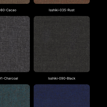
-080-Cacao
Isshiki-035-Rust
091-Charcoal
Isshiki-090-Black